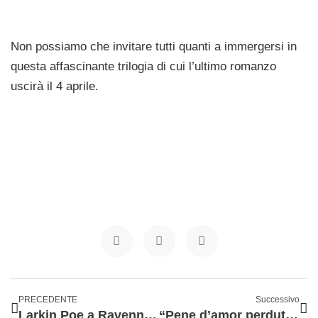
Non possiamo che invitare tutti quanti a immergersi in
questa affascinante trilogia di cui l’ultimo romanzo
uscirà il 4 aprile.
PRECEDENTE
Successivo
Larkin Poe a Ravenna, blues di spettacolo e sostanza
“Pene d’amor perdute”. La Silloge porta Shakespeare a Cinisello Balsamo