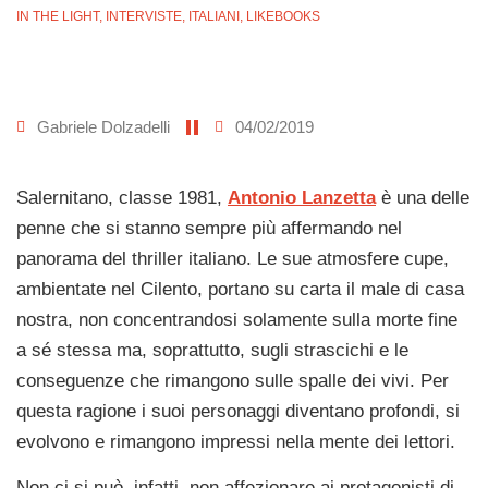
IN THE LIGHT
,
INTERVISTE
,
ITALIANI
,
LIKEBOOKS
Gabriele Dolzadelli
04/02/2019
Salernitano, classe 1981,
Antonio Lanzetta
è una delle
penne che si stanno sempre più affermando nel
panorama del thriller italiano. Le sue atmosfere cupe,
ambientate nel Cilento, portano su carta il male di casa
nostra, non concentrandosi solamente sulla morte fine
a sé stessa ma, soprattutto, sugli strascichi e le
conseguenze che rimangono sulle spalle dei vivi. Per
questa ragione i suoi personaggi diventano profondi, si
evolvono e rimangono impressi nella mente dei lettori.
Non ci si può, infatti, non affezionare ai protagonisti di